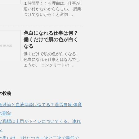
１時間早くくる理由は、仕事が
追い付かないかららしい。 残業
つけてないから！と逆切 …
色白になれる仕事は何？
働くだけで肌の色が白く
なる
働くだけで肌の色が白くなる、
色白になれる仕事とはなんでし
ょうか、 コンクリートの …
の投稿
会系論と血液型論は似てる？過労自殺 体育
の割合
な職場は上司がトイレについてくる。連れ
ン
の思い出 1社につき一次と二次で最低で