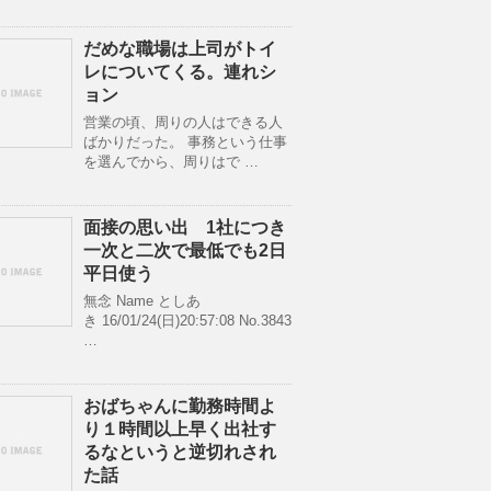
だめな職場は上司がトイ
レについてくる。連れシ
ョン
営業の頃、周りの人はできる人
ばかりだった。 事務という仕事
を選んでから、周りはで …
面接の思い出 1社につき
一次と二次で最低でも2日
平日使う
無念 Name としあ
き 16/01/24(日)20:57:08 No.3843
…
おばちゃんに勤務時間よ
り１時間以上早く出社す
るなというと逆切れされ
た話