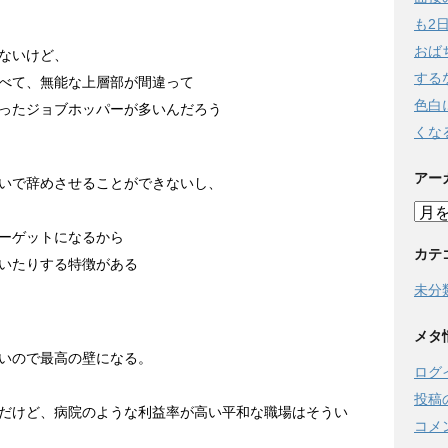
も2
おば
ないけど、
する
べて、無能な上層部が間違って
色白
ったジョブホッパーが多いんだろう
くな
アー
いで辞めさせることができないし、
ーゲットになるから
カテ
いたりする特徴がある
未分
メタ
いので最高の壁になる。
ログ
投稿
だけど、病院のような利益率が高い平和な職場はそうい
コメ