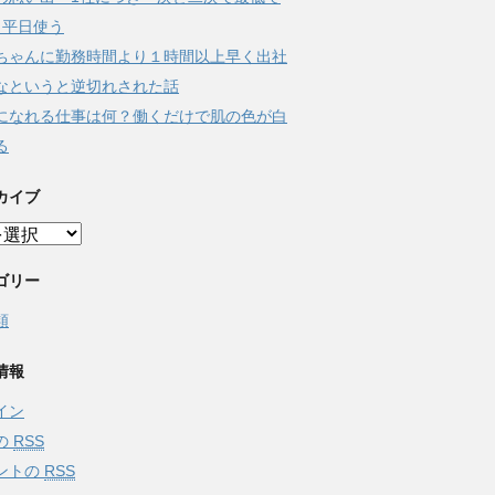
日平日使う
ちゃんに勤務時間より１時間以上早く出社
なというと逆切れされた話
になれる仕事は何？働くだけで肌の色が白
る
カイブ
ゴリー
類
情報
イン
の
RSS
ントの
RSS