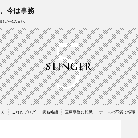
職。今は事務
職した私の日記
き方
これだブログ
病名略語
医療事務に転職
ナースの不満で転職